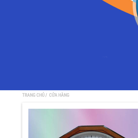
TRANG CHỦ
/
CỬA HÀNG