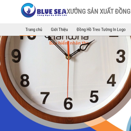
XƯỞNG SẢN XUẤT ĐỒNG 
Trang chủ
Giới Thiệu
Đồng Hồ Treo Tường In Logo