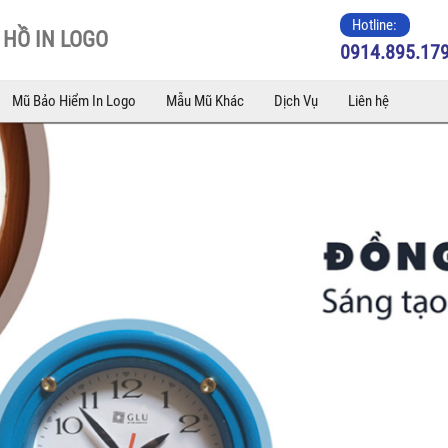
Hotline:
HỒ IN LOGO
0914.895.17
Mũ Bảo Hiểm In Logo
Mẫu Mũ Khác
Dịch Vụ
Liên hệ