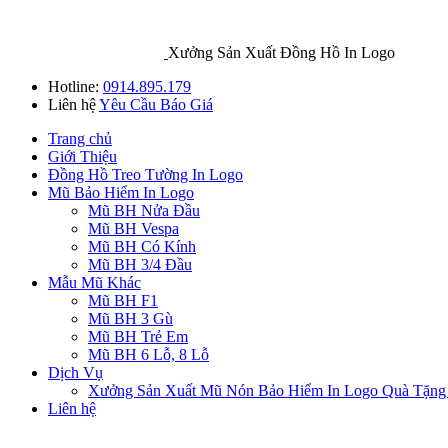
Xưởng Sản Xuất Đồng Hồ In Logo
Hotline:
0914.895.179
Liên hệ
Yêu Cầu Báo Giá
Trang chủ
Giới Thiệu
Đồng Hồ Treo Tường In Logo
Mũ Bảo Hiểm In Logo
Mũ BH Nửa Đầu
Mũ BH Vespa
Mũ BH Có Kính
Mũ BH 3/4 Đầu
Mẫu Mũ Khác
Mũ BH F1
Mũ BH 3 Gù
Mũ BH Trẻ Em
Mũ BH 6 Lỗ, 8 Lỗ
Dịch Vụ
Xưởng Sản Xuất Mũ Nón Bảo Hiểm In Logo Quà Tặng
Liên hệ