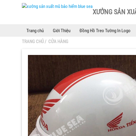
XƯỞNG SẢN XUẤ
Trang chủ
Giới Thiệu
Đồng Hồ Treo Tường In Logo
TRANG CHỦ
/
CỬA HÀNG