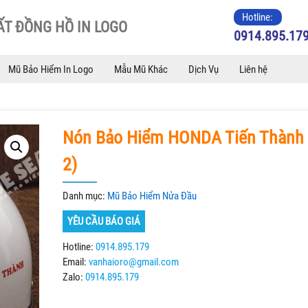
Hotline:
T ĐỒNG HỒ IN LOGO
0914.895.17
Mũ Bảo Hiểm In Logo
Mẫu Mũ Khác
Dịch Vụ
Liên hệ
Nón Bảo Hiểm HONDA Tiến Thành
2)
Danh mục:
Mũ Bảo Hiểm Nửa Đầu
YÊU CẦU BÁO GIÁ
Hotline:
0914.895.179
Email:
vanhaioro@gmail.com
Zalo:
0914.895.179