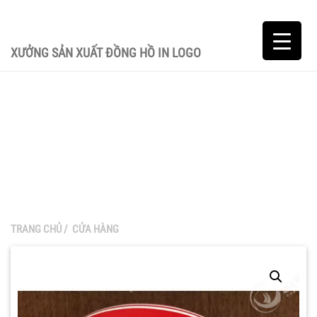
XƯỞNG SẢN XUẤT ĐỒNG HỒ IN LOGO
TRANG CHỦ
/
CỬA HÀNG