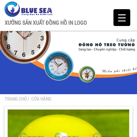
XƯỞNG SẢN XUẤT ĐỒNG HỒ IN LOGO
TRANG CHỦ
/
CỬA HÀNG